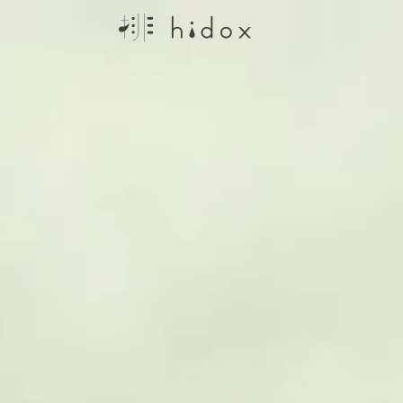
コ
ン
テ
ン
ツ
に
ス
キ
ッ
プ
す
る