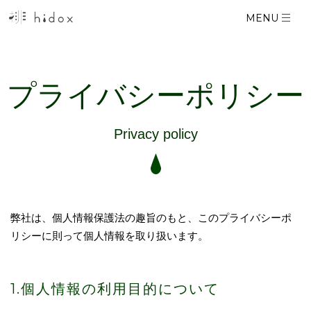
コ
MENU
ン
テ
ン
プライバシーポリシー
ツ
に
ス
Privacy policy
キ
ッ
プ
す
弊社は、個人情報保護法の趣旨のもと、このプライバシーポ
る
リシーに則って個人情報を取り扱います。
1.個人情報の利用目的について