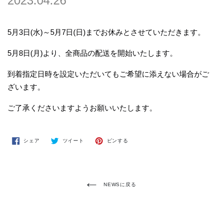
2023.04.26
5月3日(水)～5月7日(日)までお休みとさせていただきます。
5月8日(月)より、全商品の配送を開始いたします。
到着指定日時を設定いただいてもご希望に添えない場合がご
ざいます。
ご了承くださいますようお願いいたします。
FACEBOOK
TWITTER
PINTEREST
シェア
ツイート
ピンする
で
に
で
シ
投
ピ
ェ
稿
ン
ア
す
す
す
る
る
NEWSに戻る
る