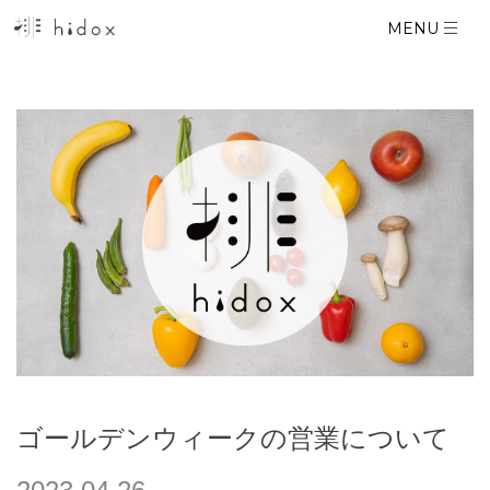
コ
MENU
ン
テ
ン
ツ
に
ス
キ
ッ
プ
す
る
ゴールデンウィークの営業について