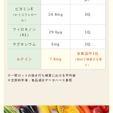
ビタミンE
24.8mg
3位
（α-トコフェロー
ル）
フィロキノン
29.6μg
1位
（K1）
マグネシウム
5mg
2位
全食品中1位
ルテイン
7.8mg
（Webで検索する限
り）
※一部ロットの抜き打ち検査における平均値
※文部科学省：食品成分データベース参照