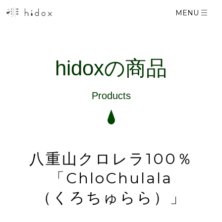
コ
MENU
ン
テ
ン
hidoxの商品
ツ
に
ス
Products
キ
ッ
プ
す
八重山クロレラ100％
る
「ChloChulala
（くろちゅらら）
」