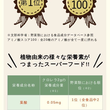
※文部科学省：野菜類における食品成分データベース参照
アミノ酸スコア100：全20種のアミノ酸が全て一度に摂れる
植物由来の様々な栄養素が
つまったスーパーフード!!
クロレラ2gの
野菜類における順
栄養成分名称
栄養成分量
位
（※2）
（※1）
1位（全食品中2
葉酸
0.05mg
位）