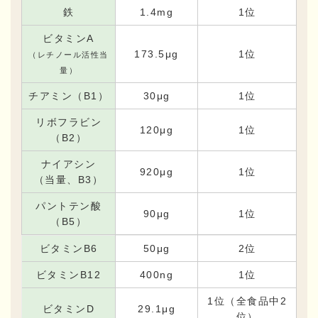
鉄
1.4mg
1位
ビタミンA
173.5μg
1位
（レチノール活性当
量）
チアミン（B1）
30μg
1位
リボフラビン
120μg
1位
（B2）
ナイアシン
920μg
1位
（当量、B3）
パントテン酸
90μg
1位
（B5）
ビタミンB6
50μg
2位
ビタミンB12
400ng
1位
1位（全食品中2
ビタミンD
29.1μg
位）